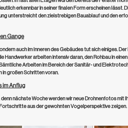
ssen. In fast allen Etagen wurden bereits die Fenster mont
tlich erkennbar in seiner finalen Form erscheinen lässt. D
ng unterstreicht den zielstrebigen Bauablauf und den erfo
llen Gange
sondern auch im Inneren des Gebäudes tut sich einiges. Der 
ie Handwerker arbeiten intensiv daran, den Rohbau in einen
ämtliche Arbeiten im Bereich der Sanitär- und Elektrotech
in großen Schritten voran.
 im Anflug
 denn nächste Woche werden wir neue Drohnenfotos mit Ihne
Fortschritte aus der gewohnten Vogelperspektive zeigen.