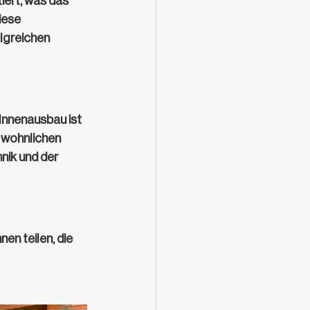
iert, was das 
iese 
lgreichen 
Innenausbau ist 
 wohnlichen 
nik und der 
n teilen, die 