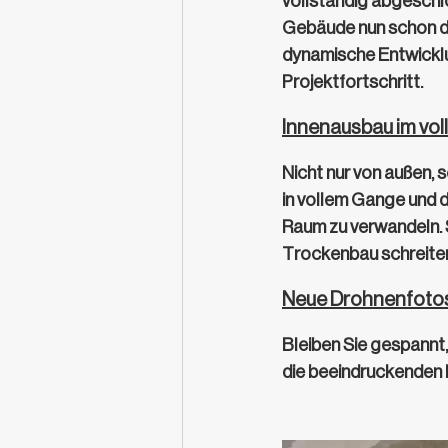
vollständig abgeschlo
Gebäude nun schon deu
dynamische Entwicklu
Projektfortschritt.
Innenausbau im vo
Nicht nur von außen, 
in vollem Gange und d
Raum zu verwandeln. S
Trockenbau schreiten 
Neue Drohnenfotos
Bleiben Sie gespannt,
die beeindruckenden 