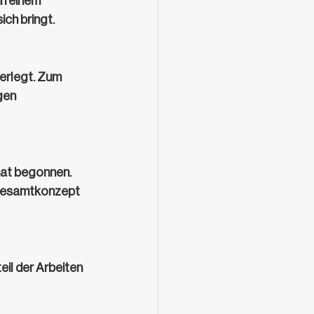
un einem 
ich bringt.
erlegt. Zum 
gen 
hat begonnen. 
 Gesamtkonzept 
il der Arbeiten 