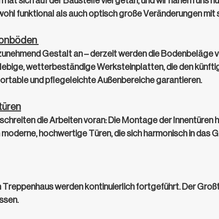
hat sich auf der Baustelle viel getan, und wir nähern uns n
ohl funktional als auch optisch große Veränderungen mit s
konböden 
unehmend Gestalt an – derzeit werden die Bodenbeläge v
ebige, wetterbeständige Werksteinplatten, die den künfti
rtable und pflegeleichte Außenbereiche garantieren. 
türen
schreiten die Arbeiten voran: Die Montage der Innentüren 
moderne, hochwertige Türen, die sich harmonisch in das
m Treppenhaus werden kontinuierlich fortgeführt. Der Großte
sen.  