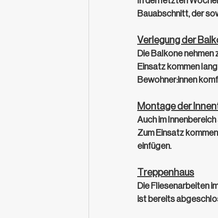
In den letzten Wochen 
Bauabschnitt, der sow
Verlegung der Bal
Die Balkone nehmen z
Einsatz kommen langl
Bewohner:innen komfo
Montage der Innen
Auch im Innenbereich 
Zum Einsatz kommen 
einfügen.
Treppenhaus
Die Fliesenarbeiten i
ist bereits abgeschlos