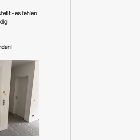
lt - es fehlen 
dig 
nden!