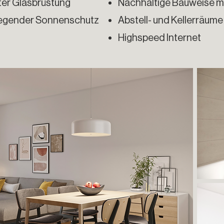
ter Glasbrüstung
Nachhaltige Bauweise m
liegender Sonnenschutz
Abstell- und Kellerrä
ume 
Highspeed Internet