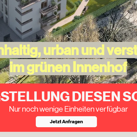
haltig, urban und vers
im grünen Innenhof
GSTELLUNG DIESEN 
Nur noch wenige Einheiten verfügbar
Jetzt Anfragen