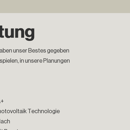
ttung
ir haben unser Bestes gegeben
 spielen, in unsere Planungen
A+
otovoltaik Technologie
dach