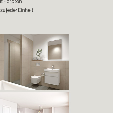
it Poroton
zu jeder Einheit