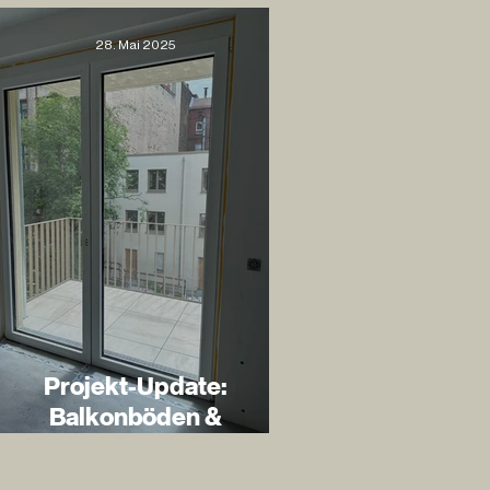
28. Mai 2025
Projekt-Update:
Balkonböden &
Türenmontage in vollem
Gange!