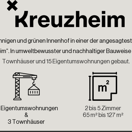
onnigen und grünen Innenhof in einer der angesagtest
im“. In umweltbewusster und nachhaltiger Bauweis
e
Townhäuser und 15 Eigentumswohnungen gebaut.
5 Eigentumswohnungen
2 bis 5 Zimmer
&
65 m² bis 127 m²
3 Townhäuser