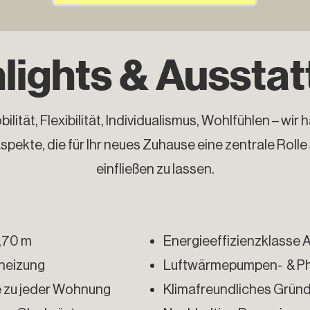
lights & Aussta
ilität, Flexibilität, Individualismus, Wohlfühlen – w
Aspekte, die für Ihr neues Zuhause eine zentrale Rolle
einfließen zu lassen.
2,70 m
Energieeffizienzklasse 
h
eizung
Luftwärmepumpen- & Ph
e zu jeder Wohnung
Klimafreundliches Grün