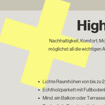
High
Nachhaltigkeit, Komfort, Mob
möglichst all die wichtigen 
Lichte Raumhöhen von bis zu 
Echtholzparkett mit Fußboden
Mind. ein Balkon oder Terrass